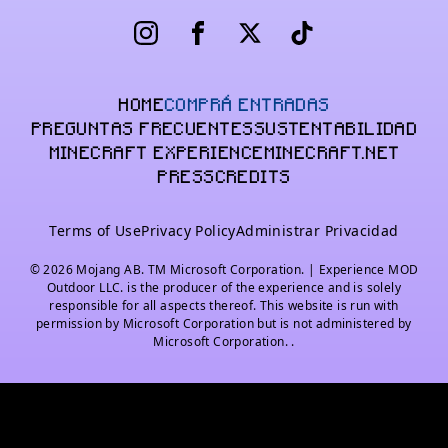
Follow Us On Instagram
Follow Us On Facebook
Follow Us On X
Follow Us On Tiktok
HOME
COMPRÁ ENTRADAS
PREGUNTAS FRECUENTES
SUSTENTABILIDAD
MINECRAFT EXPERIENCE
MINECRAFT.NET
PRESS
CREDITS
Terms of Use
Privacy Policy
Administrar Privacidad
© 2026 Mojang AB. TM Microsoft Corporation. | Experience MOD
Outdoor LLC. is the producer of the experience and is solely
responsible for all aspects thereof. This website is run with
permission by Microsoft Corporation but is not administered by
Microsoft Corporation. .